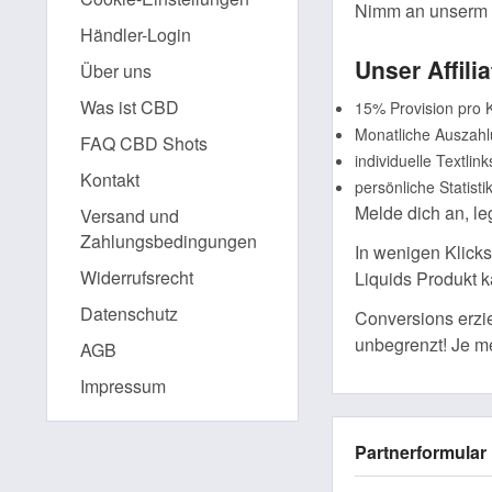
Nimm an unserm A
Händler-Login
Unser Affili
Über uns
Was ist CBD
15% Provision pro 
Monatliche Auszah
FAQ CBD Shots
individuelle Textlink
Kontakt
persönliche Statisti
Melde dich an, le
Versand und
Zahlungsbedingungen
In wenigen Klicks
Widerrufsrecht
Liquids Produkt k
Datenschutz
Conversions erzi
unbegrenzt! Je me
AGB
Impressum
Partnerformular